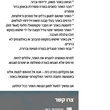
* הניווט באתר פשוט, ידידותי וברור.
* תכני האתר כתובים בצורה מסודרת ובאופן ברור
ומפורט.
* האתר מותאם למגוון גדלים של מסכים ורזולוציות.
* הדפים באתר בעלי מבנה פשוט וידידותי לגולשים.
* לתמונות באתר יש הסבר טקסטואלי חלופי (Alt Text).
* האתר מאפשר שינוי גודל תצוגה על ידי שימוש במקש
Ctrl וגלגלת העכבר.
* אין באתר שימוש בטקסט מהבהב או באלמנטים לא
ברורים.
* צבעי האתר מנוגדים בצורה מצוינת וברורה.
למרות מאמצינו להנגיש את האתר, עלולים להיות
פרטים שלא הונגשו בצורה מושלמת או שטרם הונגשו.
אם נתקלתם בפרט כזה – אנא אל תהססו לפנות אלינו
באמצעות כתובת הדואר האלקטרוני שנמצאת באתר.
אנו נמשיך לפעול למען הנגשת האתר ככל יכולתנו.
צרו קשר